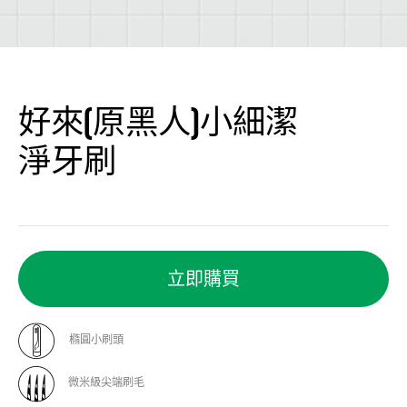
好來(原黑人)小細潔
淨牙刷
立即購買
橢圓小刷頭
微米級尖端刷毛