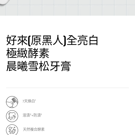
好來(原黑人)全亮白
極緻酵素
晨曦雪松牙膏
7天煥白¹
溶漬²+防漬³
天然複合酵素