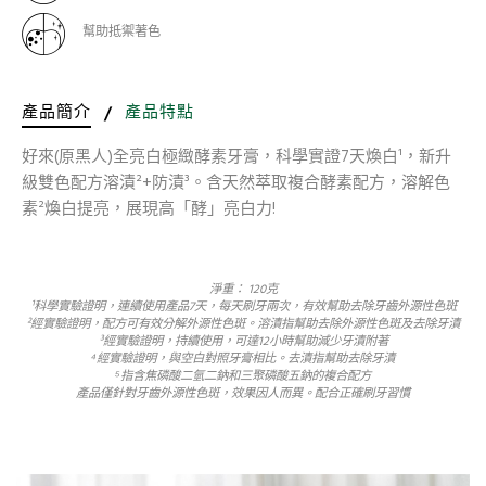
幫助抵禦著色
產品簡介
/
產品特點
好來(原黑人)全亮白極緻酵素牙膏，科學實證7天煥白¹，新升
級雙色配方溶漬²+防漬³。含天然萃取複合酵素配方，溶解色
素²煥白提亮，展現高「酵」亮白力!
淨重： 120克
¹科學實驗證明，連續使用產品7天，每天刷牙兩次，有效幫助去除牙齒外源性色斑
²經實驗證明，配方可有效分解外源性色斑。溶漬指幫助去除外源性色斑及去除牙漬
³經實驗證明，持續使用，可達12小時幫助減少牙漬附著
⁴經實驗證明，與空白對照牙膏相比。去漬指幫助去除牙漬
⁵指含焦磷酸二氫二鈉和三聚磷酸五鈉的複合配方
產品僅針對牙齒外源性色斑，效果因人而異。配合正確刷牙習慣