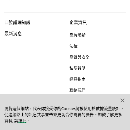
口腔護理知識
企業資訊
最新消息
品牌煥新
法律
品質與安全
私隱聲明
網頁指南
聯絡我們
© 2023 Hawley & Hazel (BVI) Co. Ltd. All rights reserved.
瀏覽這個網站，代表你接受你的Cookies將被使用於數據流量統計，
促進網絡上的訊息共享並帶來更切合你需要的廣告。如欲了解更多
資料, 請
按此
。