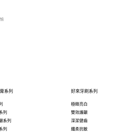
愉
膏系列
好來牙刷系列
列
極緻亮白
系列
雙效護齦
齦系列
深潔健齒
系列
纖柔抗敏