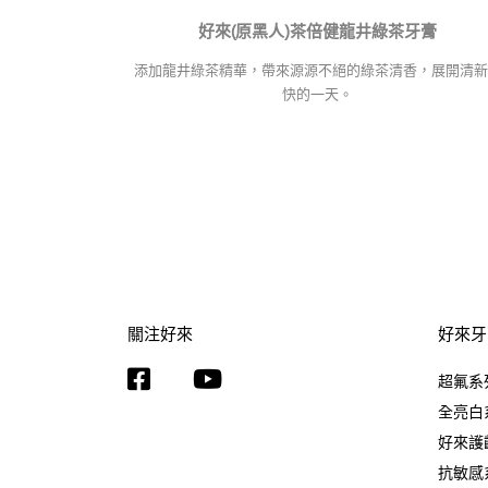
好來(原黑人)茶倍健龍井綠茶牙膏
添加龍井綠茶精華，帶來源源不絕的綠茶清香，展開清新
快的一天。
關注好來
好來牙
超氟系
全亮白
好來護
抗敏感