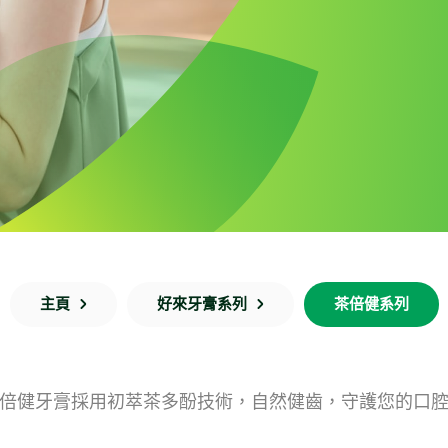
主頁
好來牙膏系列
茶倍健系列
倍健牙膏採用初萃茶多酚技術，自然健齒，守護您的口