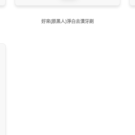
好來(原黑人)淨白去漬牙刷