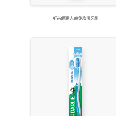
好來(原黑人)密泡炭潔牙刷