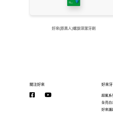
好來(原黑人)螺旋深潔牙刷
關注好來
好來牙
超氟系
全亮白
好來護