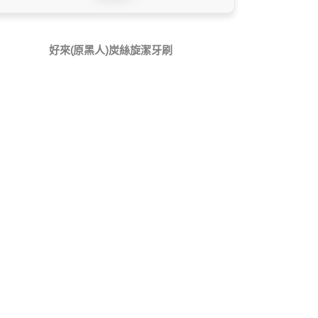
好來(原黑人)炭絲旋潔牙刷