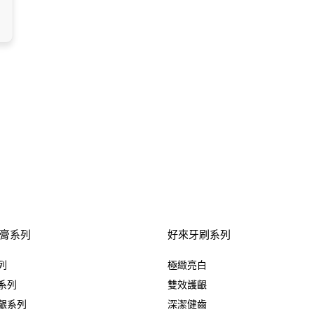
膏系列
好來牙刷系列
列
極緻亮白
系列
雙效護齦
齦系列
深潔健齒