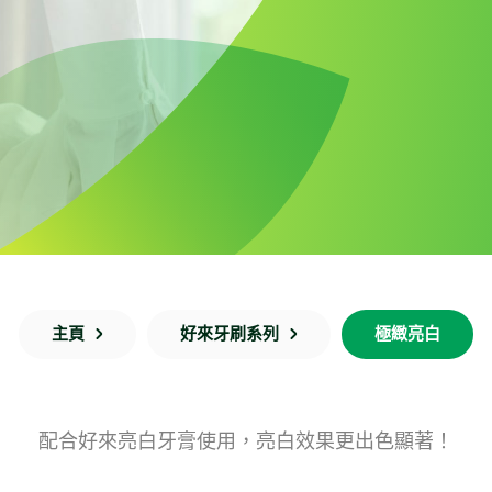
主頁
好來牙刷系列
極緻亮白
配合好來亮白牙膏使用，亮白效果更出色顯著！