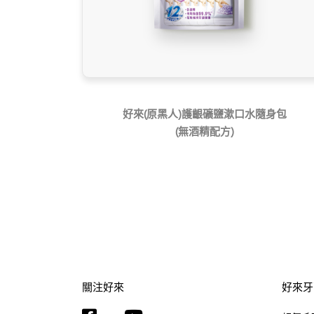
好來(原黑人)護齦礦鹽漱口水隨身包
(無酒精配方)
關注好來
好來牙