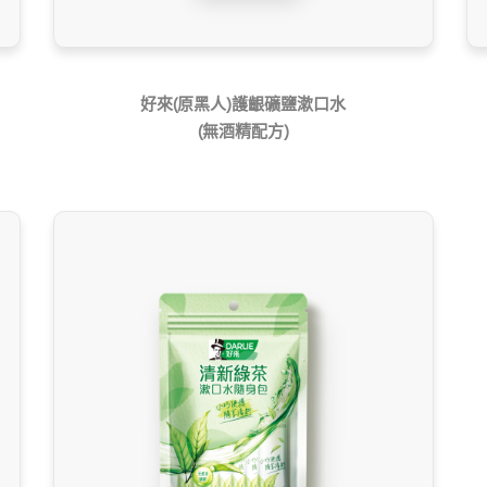
好來(原黑人)護齦礦鹽漱口水
(無酒精配方)