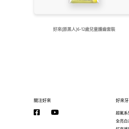
好來(原黑人)6-12歲兒童護齒套裝
關注好來
好來牙
超氟系
全亮白