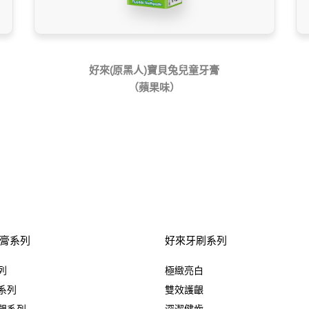
好來(原黑人)寶貝兔兒童牙膏
（蘋果味）
膏系列
好來牙刷系列
列
極緻亮白
系列
雙效護齦