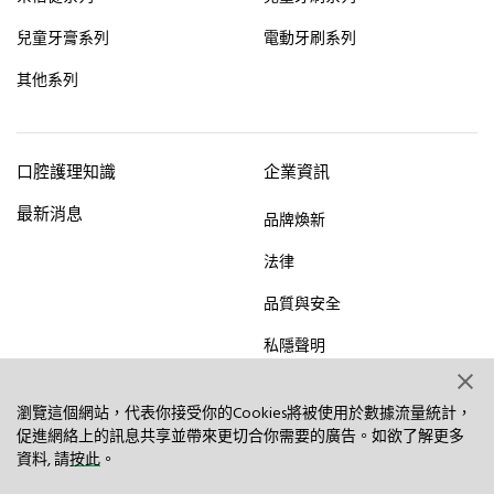
兒童牙膏系列
電動牙刷系列
其他系列
口腔護理知識
企業資訊
最新消息
品牌煥新
法律
品質與安全
私隱聲明
網頁指南
瀏覽這個網站，代表你接受你的Cookies將被使用於數據流量統計，
聯絡我們
促進網絡上的訊息共享並帶來更切合你需要的廣告。如欲了解更多
資料, 請
按此
。
© 2023 Hawley & Hazel (BVI) Co. Ltd. All rights reserved.