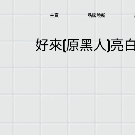
主頁
品牌煥新
好來(原黑人)亮