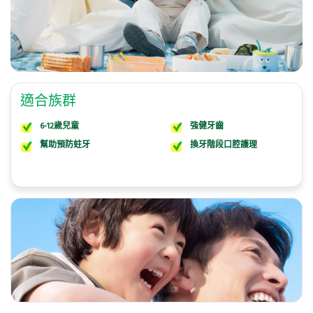
適合族群
6-12歲兒童
強健牙齒
幫助預防蛀牙
換牙階段口腔護理