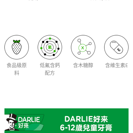
食品級原
低氟含鈣
含木糖醇
含維生素E
料
配方