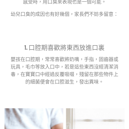
蛀牙
牙齒保健
日常口腔護理
感受時，用口臭來表現也是一個可能。
幼兒口臭的成因也有好幾個，家長們不妨多留意：
電動牙刷
其他熱門話題
1. 口腔期喜歡將東西放進口裏
琺瑯質護理
牙刷挑選
自信笑容
嬰孩在口腔期，常常喜歡將奶嘴，手指，固齒器或
玩具，毛巾等放入口中，若是這些東西沒經清潔消
重要時刻
企業社會責任
新冠肺炎
毒，在寶寶口中經過反覆吸啜，殘留在那些物件上
約會
生活習慣
美容
其他
的細菌便會在口腔滋生，發出異味。