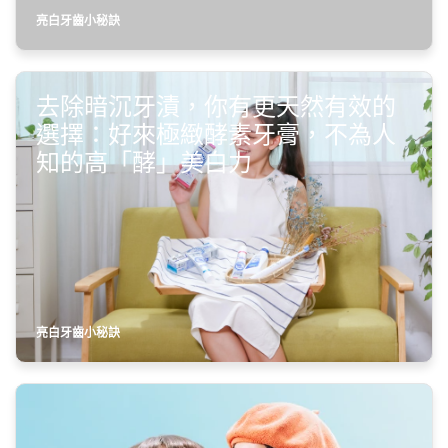
亮白牙齒小秘訣
去除暗沉牙漬，你有更天然有效的
選擇：好來極緻酵素牙膏，不為人
知的高「酵」美白力
亮白牙齒小秘訣