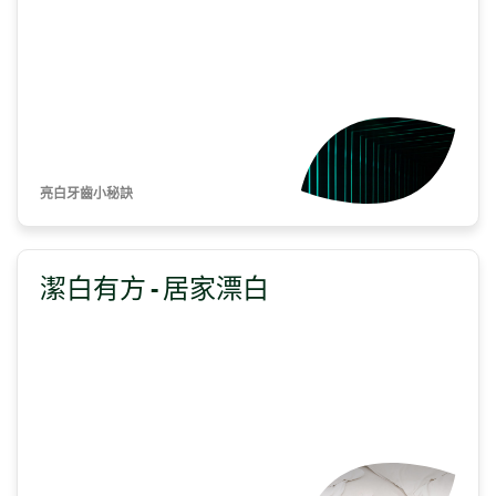
亮白牙齒小秘訣
潔白有方 - 居家漂白