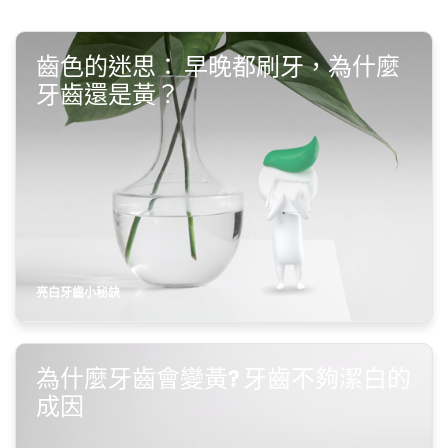
全部分類
亮白牙齒小秘訣
清新口氣
齒色的迷思： 早晚都刷牙，為什麼
兒童口腔護理
牙齦問題
牙齒還是黃？
對抗敏感牙齒
深層清潔
口腔抗菌
蛀牙
牙齒保健
日常口腔護理
電動牙刷
亮白牙齒小秘訣
其他熱門話題
為什麼牙齒會變黃? 牙齒不夠潔白的
琺瑯質護理
牙刷挑選
自信笑容
成因
重要時刻
企業社會責任
新冠肺炎