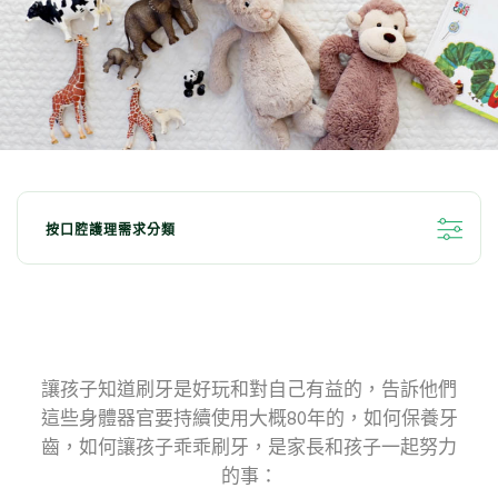
按口腔護理需求分類
全部分類
亮白牙齒小秘訣
清新口氣
兒童口腔護理
牙齦問題
讓孩子知道刷牙是好玩和對自己有益的，告訴他們
這些身體器官要持續使用大概80年的，如何保養牙
對抗敏感牙齒
深層清潔
口腔抗菌
齒，如何讓孩子乖乖刷牙，是家長和孩子一起努力
的事：