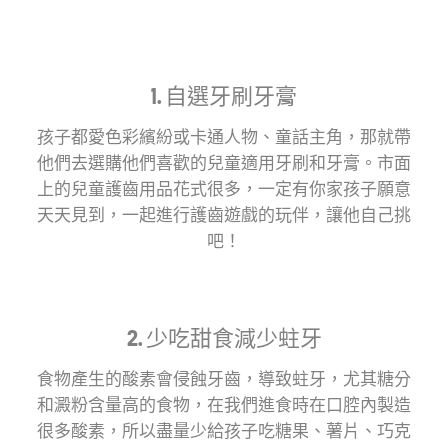
蛀牙
牙齒保健
日常口腔護理
電動牙刷
1. 自選牙刷牙膏
孩子都愛色彩繽紛或卡通人物、童話主角，那就帶
他們去選購他們喜歡的兒童適用牙刷和牙膏。市面
其他熱門話題
上的兒童護齒用品花式很多，一定有你家孩子願意
琺瑯質護理
牙刷挑選
自信笑容
天天見到，一起進行護齒遊戲的玩伴，讓他自己挑
重要時刻
企業社會責任
新冠肺炎
吧！
約會
生活習慣
美容
其他
2. 少吃甜食減少蛀牙
食物產生的酸素會侵蝕牙齒，導致蛀牙，尤其糖分
和澱粉含量高的食物，在我們進食時在口腔內製造
很多酸素，所以盡量少給孩子吃糖果、薯片、巧克