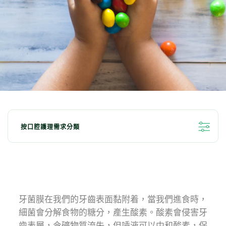
按口腔護理需求分類
全部分類
亮白牙齒小秘訣
清新口氣
兒童口腔護理
牙齦問題
牙菌膜在我們的牙齒表面黏附着，當我們進食時，
細菌會分解食物的糖分，產生酸素。酸素會侵害牙
對抗敏感牙齒
深層清潔
口腔抗菌