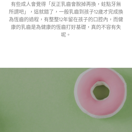
有些成人會覺得「反正乳齒會脫掉再換，蛀點牙無
所謂吧」，這就錯了，一般乳齒到孩子12歲才完成換
為恆齒的過程，有整整12年留在孩子的口腔內，而健
康的乳齒是為健康的恆齒打好基礎，真的不容有失
呢。