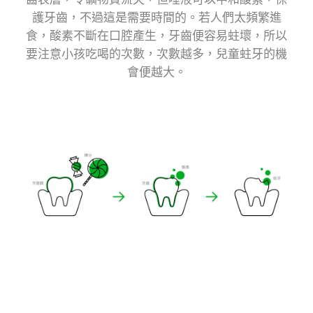
齒表層，令礦物質流失，但唾液可以中和酸素，保
護牙齒，不過這是需要時間的。若人們太頻繁進
蛀牙
牙齒保健
日常口腔護理
食，酸素不斷在口腔產生，牙齒便容易蛀壞，所以
要注意小孩吃喝的次數，次數越多，兒童蛀牙的機
會便越大。
電動牙刷
其他熱門話題
琺瑯質護理
牙刷挑選
自信笑容
重要時刻
企業社會責任
新冠肺炎
約會
生活習慣
美容
其他